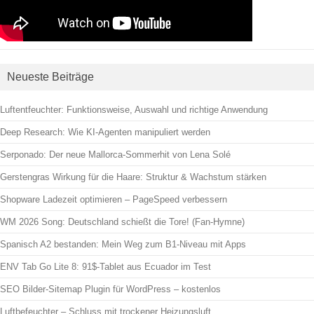
Neueste Beiträge
Luftentfeuchter: Funktionsweise, Auswahl und richtige Anwendung
Deep Research: Wie KI-Agenten manipuliert werden
Serponado: Der neue Mallorca-Sommerhit von Lena Solé
Gerstengras Wirkung für die Haare: Struktur & Wachstum stärken
Shopware Ladezeit optimieren – PageSpeed verbessern
WM 2026 Song: Deutschland schießt die Tore! (Fan-Hymne)
Spanisch A2 bestanden: Mein Weg zum B1-Niveau mit Apps
ENV Tab Go Lite 8: 91$-Tablet aus Ecuador im Test
SEO Bilder-Sitemap Plugin für WordPress – kostenlos
Luftbefeuchter – Schluss mit trockener Heizungsluft