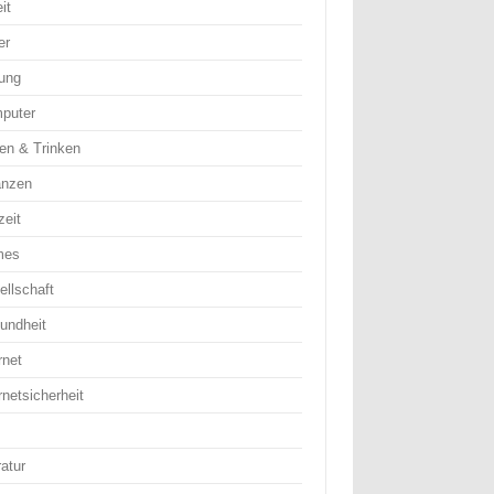
it
er
dung
puter
en & Trinken
anzen
zeit
mes
ellschaft
undheit
rnet
rnetsicherheit
ratur