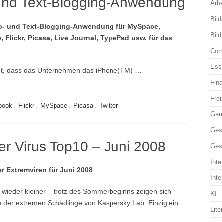
 und Text-Blogging-Anwendung
Arbe
Bild
oto- und Text-Blogging-Anwendung für MySpace,
Bil
 Flickr, Picasa, Live Journal, TypePad usw. für das
Com
Ess
nt, dass das Unternehmen das iPhone(TM) …
Fin
Frei
book
,
Flickr
,
MySpace
,
Picasa
,
Twitter
Ga
Ges
er Virus Top10 – Juni 2008
Ges
Inte
er Extremviren für Juni 2008
Inte
wieder kleiner – trotz des Sommerbeginns zeigen sich
KI
e der extremen Schädlinge von Kaspersky Lab. Einzig ein
Lite