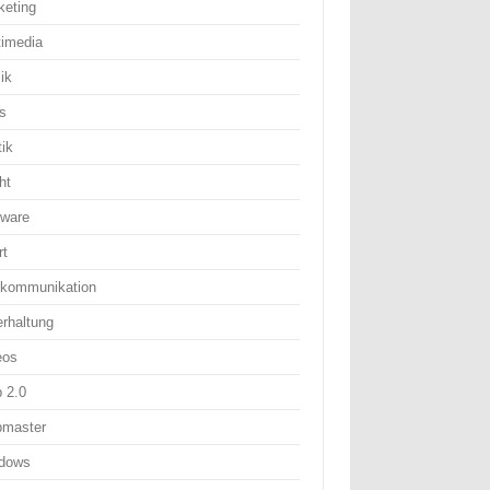
keting
timedia
ik
s
tik
ht
tware
rt
ekommunikation
erhaltung
eos
 2.0
master
dows