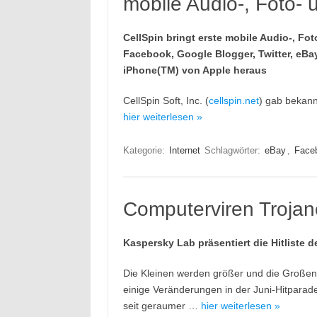
mobile Audio-, Foto-
CellSpin bringt erste mobile Audio-, F
Facebook, Google Blogger, Twitter, eBay,
iPhone(TM) von Apple heraus
CellSpin Soft, Inc. (
cellspin.net
) gab bekan
hier weiterlesen »
Kategorie:
Internet
Schlagwörter:
eBay
,
Face
Computerviren Trojan
Kaspersky Lab präsentiert die Hitliste d
Die Kleinen werden größer und die Großen 
einige Veränderungen in der Juni-Hitparad
seit geraumer …
hier weiterlesen »