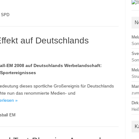
,
SPD
N
Mel
ffekt auf Deutschlands
Som
Sve
Som
ßball-EM 2008 auf Deutschlands Werbelandschaft:
Mel
 Sportereignisses
Str
edeutung dieses sportliche Großereignis für Deutschlands
Man
lichte nun das renommierte Medien- und
zum
terlesen »
Dirk
Heiß
sball EM
K