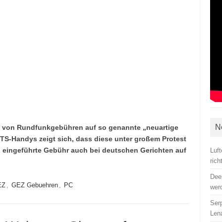
N
g von Rundfunkgebühren auf so genannte „neuartige
-Handys zeigt sich, dass diese unter großem Protest
) eingeführte Gebühr auch bei deutschen Gerichten auf
Luf
ric
Dee
EZ
,
GEZ Gebuehren
,
PC
wer
Ser
Len