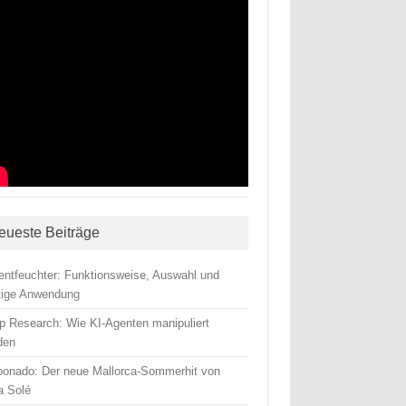
eueste Beiträge
tentfeuchter: Funktionsweise, Auswahl und
htige Anwendung
p Research: Wie KI-Agenten manipuliert
den
ponado: Der neue Mallorca-Sommerhit von
a Solé