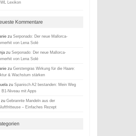
eueste Kommentare
anie
zu
Serponado: Der neue Mallorca-
merhit von Lena Solé
nja
zu
Serponado: Der neue Mallorca-
merhit von Lena Solé
anie
zu
Gerstengras Wirkung für die Haare:
uktur & Wachstum stärken
uela
zu
Spanisch A2 bestanden: Mein Weg
 B1-Niveau mit Apps
zu
Gebrannte Mandeln aus der
luftfritteuse – Einfaches Rezept
ategorien