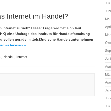
Juli
Jun
as Internet im Handel?
Mai
Apri
 Internet zurück? Dieser Frage widmet sich laut
HK) eine Umfrage des Instituts für Handelsforschung
Mär
ung sollen gerade mittelständische Handelsunternehmen
Okt
ier weiterlesen »
Sep
e
,
Handel
,
Internet
Jun
Apri
Mär
Apri
Jan
Jun
Juli