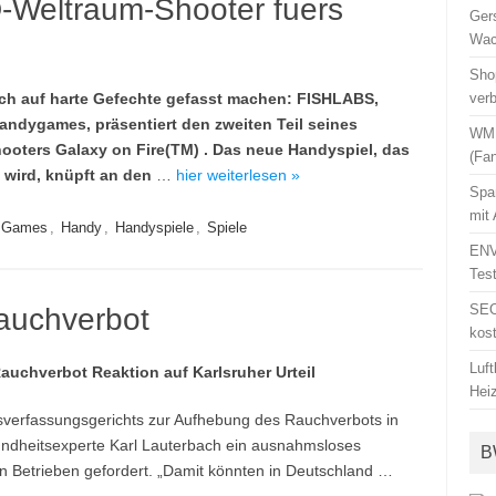
D-Weltraum-Shooter fuers
Ger
Wac
Sho
ch auf harte Gefechte gefasst machen: FISHLABS,
ver
ndygames, präsentiert den zweiten Teil seines
WM 
oters Galaxy on Fire(TM) . Das neue Handyspiel, das
(Fa
 wird, knüpft an den
…
hier weiterlesen »
Spa
mit
Games
,
Handy
,
Handyspiele
,
Spiele
ENV
Tes
SEO
Rauchverbot
kos
Luf
Rauchverbot Reaktion auf Karlsruher Urteil
Hei
verfassungsgerichts zur Aufhebung des Rauchverbots in
ndheitsexperte Karl Lauterbach ein ausnahmsloses
B
n Betrieben gefordert. „Damit könnten in Deutschland …