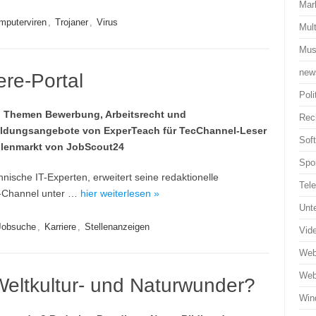
Mar
mputerviren
,
Trojaner
,
Virus
Mul
Mus
new
ere-Portal
Poli
n Themen Bewerbung, Arbeitsrecht und
Rec
rbildungsangebote von ExperTeach für TecChannel-Leser
Sof
tellenmarkt von JobScout24
Spo
ische IT-Experten, erweitert seine redaktionelle
Tel
e“-Channel unter …
hier weiterlesen »
Unt
Jobsuche
,
Karriere
,
Stellenanzeigen
Vid
Web
Web
Weltkultur- und Naturwunder?
Win