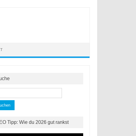
KT
uche
hen
h:
EO Tipp: Wie du 2026 gut rankst