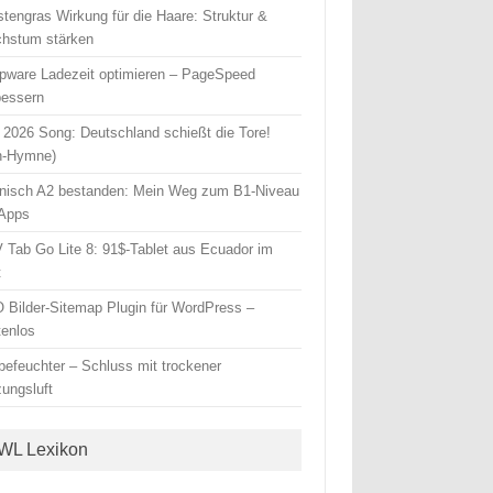
stengras Wirkung für die Haare: Struktur &
hstum stärken
pware Ladezeit optimieren – PageSpeed
bessern
2026 Song: Deutschland schießt die Tore!
n-Hymne)
nisch A2 bestanden: Mein Weg zum B1-Niveau
 Apps
 Tab Go Lite 8: 91$-Tablet aus Ecuador im
t
 Bilder-Sitemap Plugin für WordPress –
tenlos
tbefeuchter – Schluss mit trockener
zungsluft
WL Lexikon