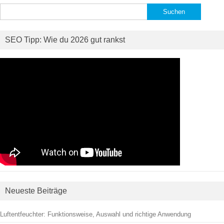
Suchen
nach:
SEO Tipp: Wie du 2026 gut rankst
Neueste Beiträge
Luftentfeuchter: Funktionsweise, Auswahl und richtige Anwendung