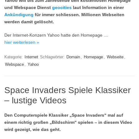
Yahoo will bis zum Jahresende den kostenlosen Homepage
und Webspace Dienst
geocities
laut Information in einer
Ankündigung
für immer schliessen. Millionen Webseiten
werden damit gelöscht.
Der Internet-Konzern Yahoo hatte den Homepage …
hier weiterlesen »
Kategorie:
Internet
Schlagwörter:
Domain
,
Homepage
,
Webseite
,
Webspace
,
Yahoo
Space Invaders Spiele Klassiker
– lustige Videos
Den Computerspiele Klassiker „Space Invaders“ mal auf
einem richtig großen „Bildschirm“ spielen – in diesem Video
wird gezeigt, wie das geht.