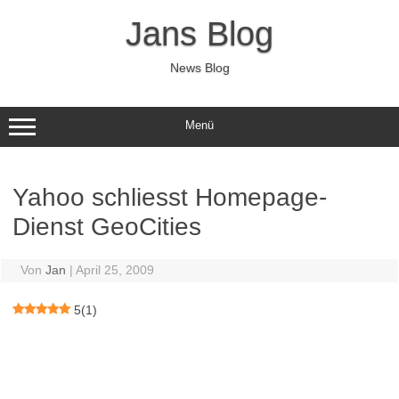
Zum
Inhalt
Jans Blog
springen
News Blog
Menü
Yahoo schliesst Homepage-
Dienst GeoCities
Von
Jan
|
April 25, 2009
5
(
1
)