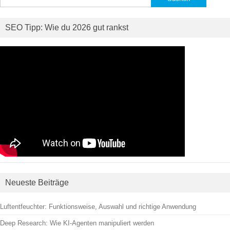
nach:
SEO Tipp: Wie du 2026 gut rankst
Neueste Beiträge
Luftentfeuchter: Funktionsweise, Auswahl und richtige Anwendung
Deep Research: Wie KI-Agenten manipuliert werden