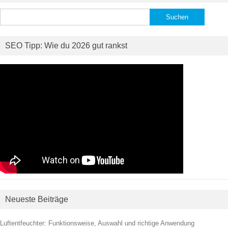
Suchen
nach:
SEO Tipp: Wie du 2026 gut rankst
Neueste Beiträge
Luftentfeuchter: Funktionsweise, Auswahl und richtige Anwendung