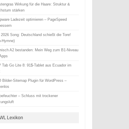
stengras Wirkung für die Haare: Struktur &
hstum stärken
pware Ladezeit optimieren – PageSpeed
bessern
2026 Song: Deutschland schießt die Tore!
n-Hymne)
nisch A2 bestanden: Mein Weg zum B1-Niveau
 Apps
 Tab Go Lite 8: 91$-Tablet aus Ecuador im
t
 Bilder-Sitemap Plugin für WordPress –
tenlos
tbefeuchter – Schluss mit trockener
zungsluft
WL Lexikon