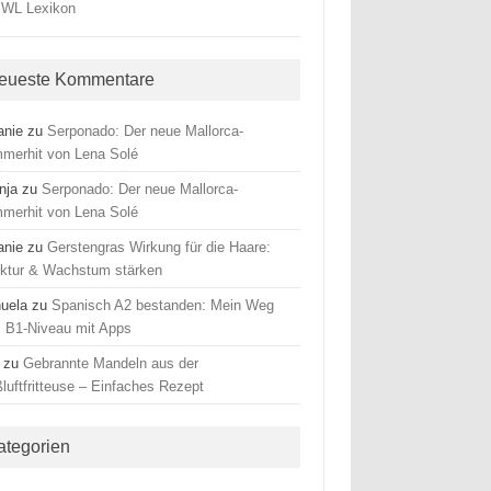
eueste Kommentare
anie
zu
Serponado: Der neue Mallorca-
merhit von Lena Solé
nja
zu
Serponado: Der neue Mallorca-
merhit von Lena Solé
anie
zu
Gerstengras Wirkung für die Haare:
uktur & Wachstum stärken
uela
zu
Spanisch A2 bestanden: Mein Weg
 B1-Niveau mit Apps
zu
Gebrannte Mandeln aus der
luftfritteuse – Einfaches Rezept
ategorien