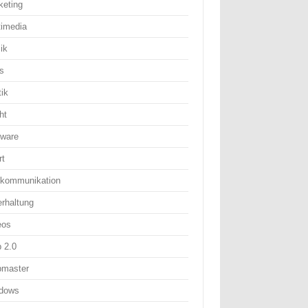
keting
timedia
ik
s
tik
ht
tware
rt
ekommunikation
erhaltung
eos
 2.0
master
dows