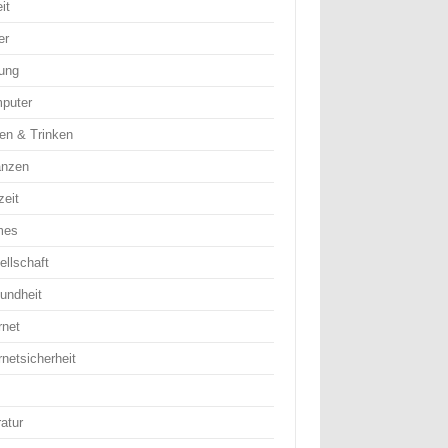
it
er
dung
puter
en & Trinken
anzen
zeit
mes
ellschaft
undheit
rnet
rnetsicherheit
ratur