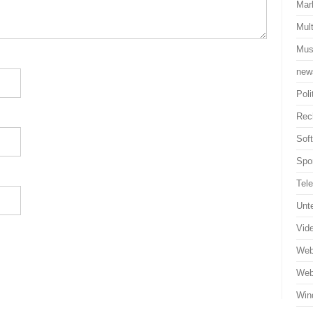
Mar
Mul
Mus
new
Poli
Rec
Sof
Spo
Tel
Unt
Vid
Web
Web
Win