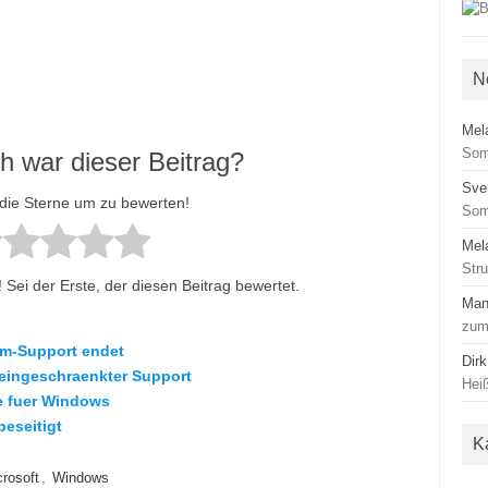
N
Mel
Som
ch war dieser Beitrag?
Sve
 die Sterne um zu bewerten!
Som
Mel
Str
Sei der Erste, der diesen Beitrag bewertet.
Man
zum
am-Support endet
Dirk
eingeschraenkter Support
Heiß
e fuer Windows
beseitigt
K
rosoft
,
Windows