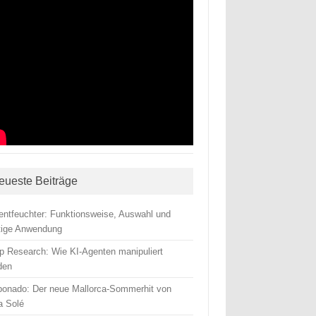
eueste Beiträge
tentfeuchter: Funktionsweise, Auswahl und
htige Anwendung
p Research: Wie KI-Agenten manipuliert
den
ponado: Der neue Mallorca-Sommerhit von
a Solé