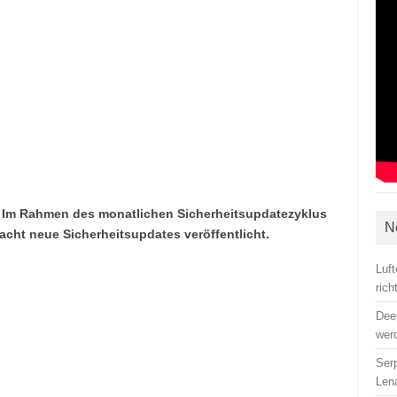
Im Rahmen des monatlichen Sicherheitsupdatezyklus
N
acht neue Sicherheitsupdates veröffentlicht.
Luf
ric
Dee
wer
Ser
Len