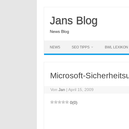
Zum
Inhalt
springen
Jans Blog
News Blog
NEWS
SEO TIPPS
BWL LEXIKON
Microsoft-Sicherheits
Von
Jan
|
April 15, 2009
0
(
0
)