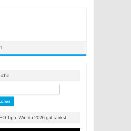
KT
uche
hen
h:
EO Tipp: Wie du 2026 gut rankst