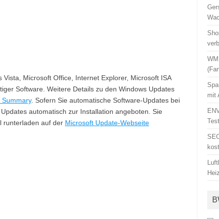
Ger
Wac
Sho
ver
WM 
(Fa
Vista, Microsoft Office, Internet Explorer, Microsoft ISA
Spa
tiger Software. Weitere Details zu den Windows Updates
mit
in Summary
. Sofern Sie automatische Software-Updates bei
ENV
Updates automatisch zur Installation angeboten. Sie
Tes
 runterladen auf der
Microsoft Update-Webseite
SEO
kos
Luf
Hei
B