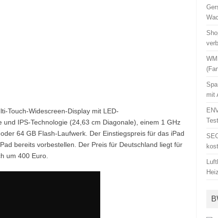
Ger
Wac
Sho
ver
WM 
(Fa
Spa
mit
ENV
ulti-Touch-Widescreen-Display mit LED-
Tes
e und IPS-Technologie (24,63 cm Diagonale), einem 1 GHz
der 64 GB Flash-Laufwerk. Der Einstiegspreis für das iPad
SEO
d bereits vorbestellen. Der Preis für Deutschland liegt für
kos
ch um 400 Euro.
Luf
Hei
B