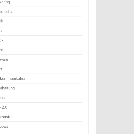
keting
timedia
ik
s
tik
ht
tware
rt
ekommunikation
erhaltung
eos
 2.0
master
dows