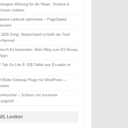
stengras Wirkung für die Haare: Struktur &
hstum stärken
pware Ladezeit optimieren – PageSpeed
bessern
2026 Song: Deutschland schießt die Tore!
n-Hymne)
nisch A2 bestanden: Mein Weg zum B1-Niveau
 Apps
 Tab Go Lite 8: 91$-Tablet aus Ecuador im
t
 Bilder-Sitemap Plugin für WordPress –
tenlos
tbefeuchter – Schluss mit trockener
zungsluft
WL Lexikon