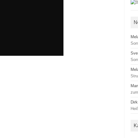
N
Mel
Som
Sve
Som
Mel
Str
Man
zum
Dirk
Heiß
K