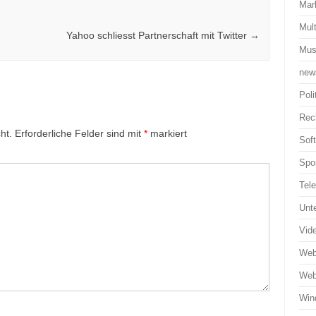
Mar
Mul
Yahoo schliesst Partnerschaft mit Twitter
→
Mus
new
Poli
Rec
ht.
Erforderliche Felder sind mit
*
markiert
Sof
Spo
Tel
Unt
Vid
Web
Web
Win