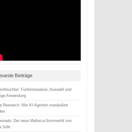
eueste Beiträge
tentfeuchter: Funktionsweise, Auswahl und
htige Anwendung
p Research: Wie KI-Agenten manipuliert
den
ponado: Der neue Mallorca-Sommerhit von
a Solé