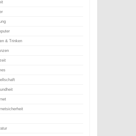
it
er
dung
puter
en & Trinken
anzen
zeit
mes
ellschaft
undheit
rnet
rnetsicherheit
ratur