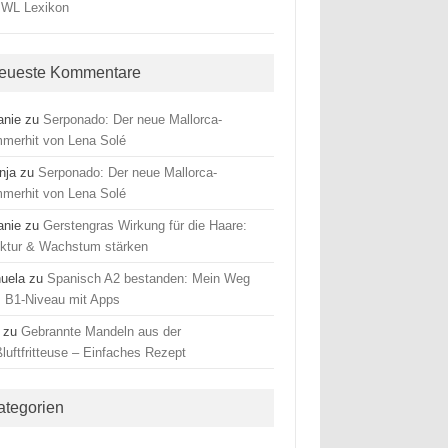
eueste Kommentare
anie
zu
Serponado: Der neue Mallorca-
merhit von Lena Solé
nja
zu
Serponado: Der neue Mallorca-
merhit von Lena Solé
anie
zu
Gerstengras Wirkung für die Haare:
uktur & Wachstum stärken
uela
zu
Spanisch A2 bestanden: Mein Weg
 B1-Niveau mit Apps
zu
Gebrannte Mandeln aus der
luftfritteuse – Einfaches Rezept
ategorien