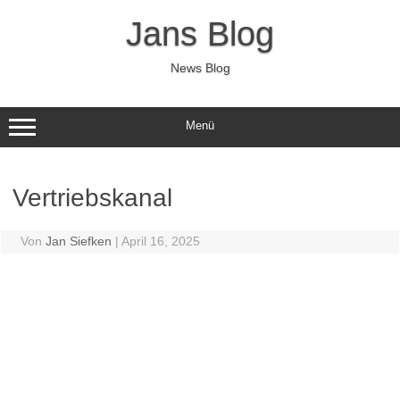
Zum
Inhalt
Jans Blog
springen
News Blog
Menü
Vertriebskanal
Von
Jan Siefken
|
April 16, 2025