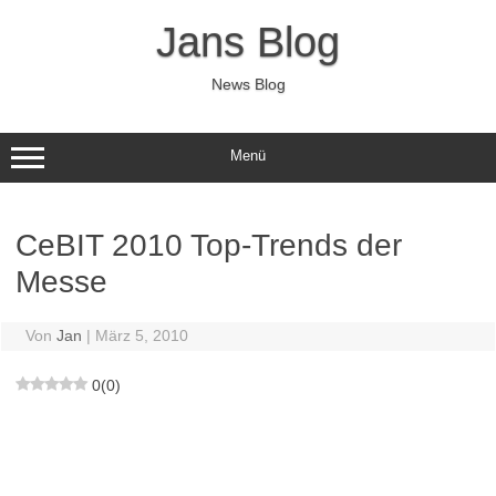
Zum
Inhalt
Jans Blog
springen
News Blog
Menü
CeBIT 2010 Top-Trends der
Messe
Von
Jan
|
März 5, 2010
0
(
0
)