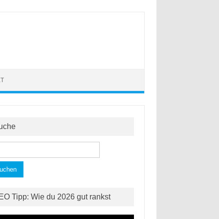
KT
uche
hen
h:
EO Tipp: Wie du 2026 gut rankst