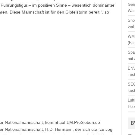
Ger
s Führungsfigur – im positiven Sinne – wesentlich dominanter
Wac
ren. Diese Mannschaft ist für den Gipfelsturm bereit!“, so
Sho
ver
WM 
(Fa
Spa
mit
ENV
Tes
SEO
kos
Luf
Hei
er Nationalmannschaft, kommt auf EM.ProSieben.de
B
r Nationalmannschaft, H.D. Hermann, der sich u.a. zu Jogi