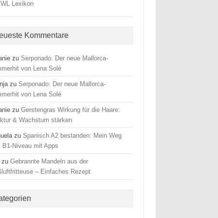
eueste Kommentare
anie
zu
Serponado: Der neue Mallorca-
merhit von Lena Solé
nja
zu
Serponado: Der neue Mallorca-
merhit von Lena Solé
anie
zu
Gerstengras Wirkung für die Haare:
uktur & Wachstum stärken
uela
zu
Spanisch A2 bestanden: Mein Weg
 B1-Niveau mit Apps
zu
Gebrannte Mandeln aus der
luftfritteuse – Einfaches Rezept
ategorien