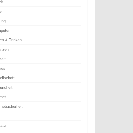
it
er
dung
puter
en & Trinken
anzen
zeit
mes
ellschaft
undheit
rnet
rnetsicherheit
ratur