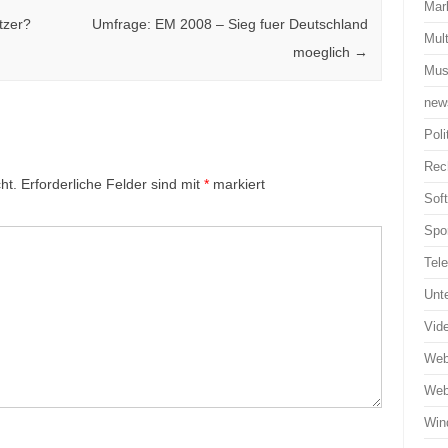
Mar
tzer?
Umfrage: EM 2008 – Sieg fuer Deutschland
Mul
moeglich
→
Mus
new
Poli
Rec
ht.
Erforderliche Felder sind mit
*
markiert
Sof
Spo
Tel
Unt
Vid
Web
Web
Win