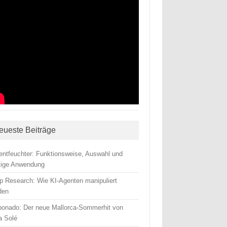
eueste Beiträge
tentfeuchter: Funktionsweise, Auswahl und
htige Anwendung
p Research: Wie KI-Agenten manipuliert
den
ponado: Der neue Mallorca-Sommerhit von
a Solé