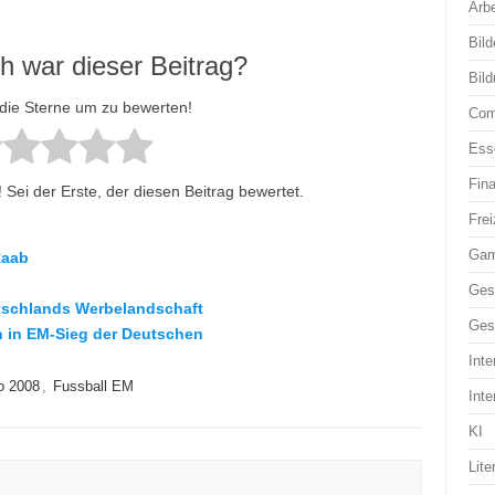
Arbe
Bild
ch war dieser Beitrag?
Bil
 die Sterne um zu bewerten!
Com
Ess
Fin
Sei der Erste, der diesen Beitrag bewertet.
Frei
Ga
Raab
Ges
utschlands Werbelandschaft
Ges
n in EM-Sieg der Deutschen
Inte
o 2008
,
Fussball EM
Inte
KI
Lite