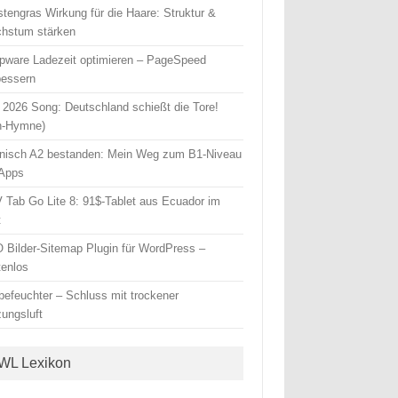
stengras Wirkung für die Haare: Struktur &
hstum stärken
pware Ladezeit optimieren – PageSpeed
bessern
2026 Song: Deutschland schießt die Tore!
n-Hymne)
nisch A2 bestanden: Mein Weg zum B1-Niveau
 Apps
 Tab Go Lite 8: 91$-Tablet aus Ecuador im
t
 Bilder-Sitemap Plugin für WordPress –
tenlos
tbefeuchter – Schluss mit trockener
zungsluft
WL Lexikon