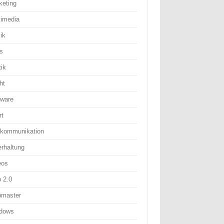
keting
timedia
ik
s
tik
ht
tware
rt
ekommunikation
erhaltung
eos
 2.0
master
dows