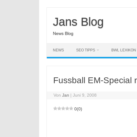
Zum
Inhalt
springen
Jans Blog
News Blog
NEWS
SEO TIPPS
BWL LEXIKON
Fussball EM-Special
Von
Jan
|
Juni 9, 2008
0
(
0
)