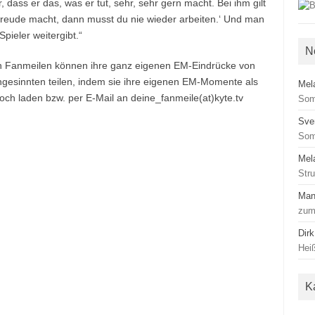
dass er das, was er tut, sehr, sehr gern macht. Bei ihm gilt
 Freude macht, dann musst du nie wieder arbeiten.‘ Und man
Spieler weitergibt.“
N
n Fanmeilen können ihre ganz eigenen EM-Eindrücke von
chgesinnten teilen, indem sie ihre eigenen EM-Momente als
Mel
och laden bzw. per E-Mail an deine_fanmeile(at)kyte.tv
Som
Sve
Som
Mel
Str
Man
zum
Dirk
Heiß
K