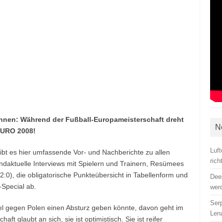
nnen: Während der Fußball-Europameisterschaft dreht
N
EURO 2008!
Luf
ibt es hier umfassende Vor- und Nachberichte zu allen
ric
randaktuelle Interviews mit Spielern und Trainern, Resümees
 2:0), die obligatorische Punkteübersicht in Tabellenform und
Dee
Special ab.
wer
Ser
el gegen Polen einen Absturz geben könnte, davon geht im
Len
 glaubt an sich, sie ist optimistisch. Sie ist reifer