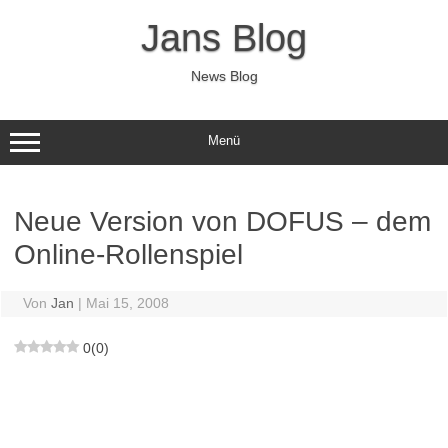
Zum
Inhalt
Jans Blog
springen
News Blog
Menü
Neue Version von DOFUS – dem
Online-Rollenspiel
Von
Jan
|
Mai 15, 2008
0
(
0
)