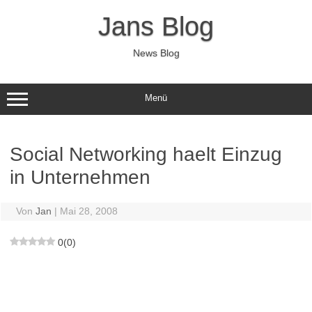
Zum
Inhalt
Jans Blog
springen
News Blog
Menü
Social Networking haelt Einzug
in Unternehmen
Von
Jan
|
Mai 28, 2008
0
(
0
)