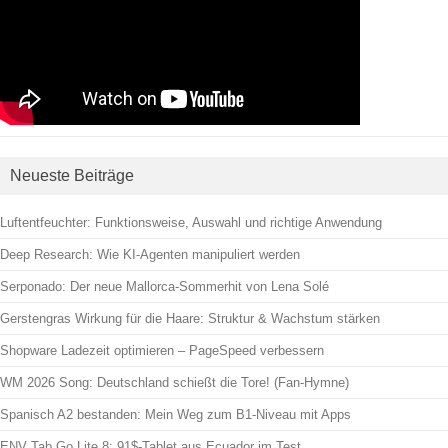
Neueste Beiträge
Luftentfeuchter: Funktionsweise, Auswahl und richtige Anwendung
Deep Research: Wie KI-Agenten manipuliert werden
Serponado: Der neue Mallorca-Sommerhit von Lena Solé
Gerstengras Wirkung für die Haare: Struktur & Wachstum stärken
Shopware Ladezeit optimieren – PageSpeed verbessern
WM 2026 Song: Deutschland schießt die Tore! (Fan-Hymne)
Spanisch A2 bestanden: Mein Weg zum B1-Niveau mit Apps
ENV Tab Go Lite 8: 91$-Tablet aus Ecuador im Test