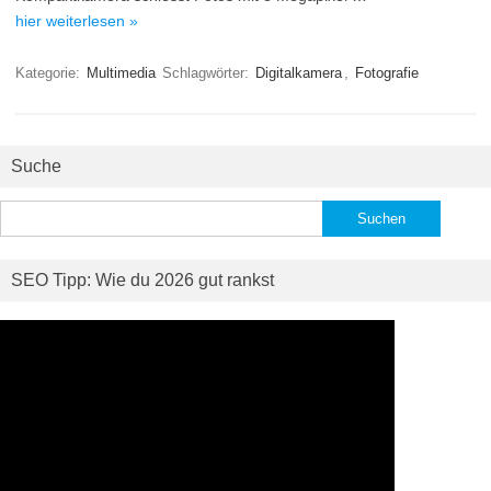
hier weiterlesen »
Kategorie:
Multimedia
Schlagwörter:
Digitalkamera
,
Fotografie
Suche
Suchen
nach:
SEO Tipp: Wie du 2026 gut rankst