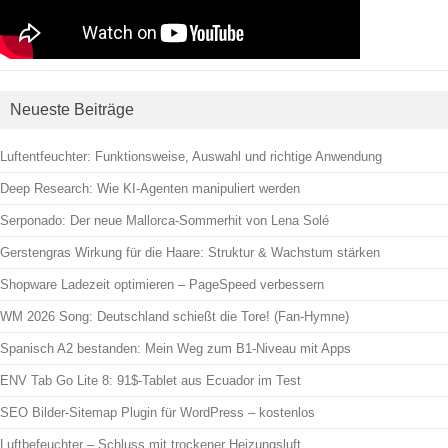
Neueste Beiträge
Luftentfeuchter: Funktionsweise, Auswahl und richtige Anwendung
Deep Research: Wie KI-Agenten manipuliert werden
Serponado: Der neue Mallorca-Sommerhit von Lena Solé
Gerstengras Wirkung für die Haare: Struktur & Wachstum stärken
Shopware Ladezeit optimieren – PageSpeed verbessern
WM 2026 Song: Deutschland schießt die Tore! (Fan-Hymne)
Spanisch A2 bestanden: Mein Weg zum B1-Niveau mit Apps
ENV Tab Go Lite 8: 91$-Tablet aus Ecuador im Test
SEO Bilder-Sitemap Plugin für WordPress – kostenlos
Luftbefeuchter – Schluss mit trockener Heizungsluft