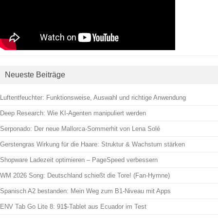
Neueste Beiträge
Luftentfeuchter: Funktionsweise, Auswahl und richtige Anwendung
Deep Research: Wie KI-Agenten manipuliert werden
Serponado: Der neue Mallorca-Sommerhit von Lena Solé
Gerstengras Wirkung für die Haare: Struktur & Wachstum stärken
Shopware Ladezeit optimieren – PageSpeed verbessern
WM 2026 Song: Deutschland schießt die Tore! (Fan-Hymne)
Spanisch A2 bestanden: Mein Weg zum B1-Niveau mit Apps
ENV Tab Go Lite 8: 91$-Tablet aus Ecuador im Test