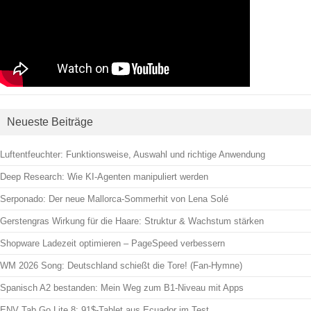
Neueste Beiträge
Luftentfeuchter: Funktionsweise, Auswahl und richtige Anwendung
Deep Research: Wie KI-Agenten manipuliert werden
Serponado: Der neue Mallorca-Sommerhit von Lena Solé
Gerstengras Wirkung für die Haare: Struktur & Wachstum stärken
Shopware Ladezeit optimieren – PageSpeed verbessern
WM 2026 Song: Deutschland schießt die Tore! (Fan-Hymne)
Spanisch A2 bestanden: Mein Weg zum B1-Niveau mit Apps
ENV Tab Go Lite 8: 91$-Tablet aus Ecuador im Test