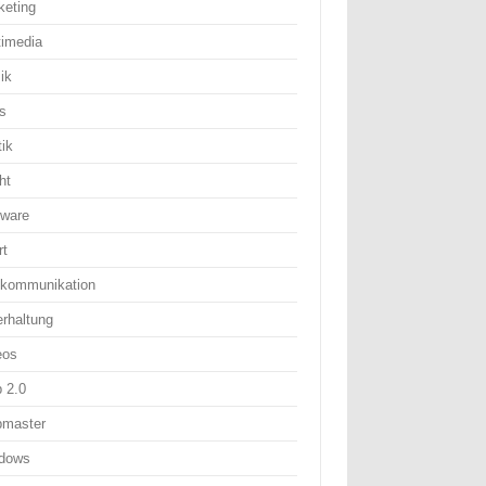
keting
timedia
ik
s
tik
ht
tware
rt
ekommunikation
erhaltung
eos
 2.0
master
dows