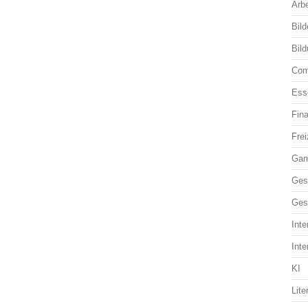
Arbe
Bild
Bil
Com
Ess
Fin
Frei
Ga
Ges
Ges
Inte
Inte
KI
Lite