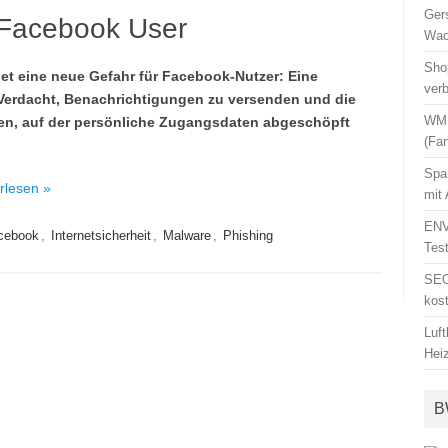
Ger
 Facebook User
Wac
Sho
t eine neue Gefahr für Facebook-Nutzer: Eine
ver
erdacht, Benachrichtigungen zu versenden und die
WM 
ren, auf der persönliche Zugangsdaten abgeschöpft
(Fa
Spa
erlesen »
mit
ENV
cebook
,
Internetsicherheit
,
Malware
,
Phishing
Tes
SEO
kos
Luf
Hei
B