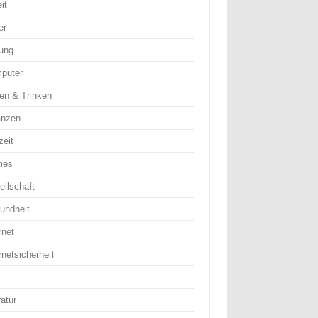
it
er
dung
puter
en & Trinken
anzen
zeit
mes
ellschaft
undheit
rnet
rnetsicherheit
ratur