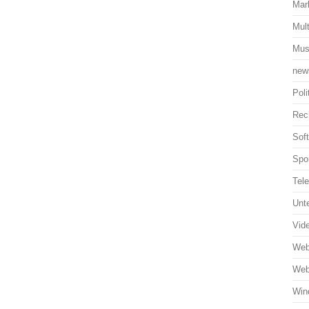
Mar
Mul
Mus
new
Poli
Rec
Sof
Spo
Tel
Unt
Vid
Web
Web
Win