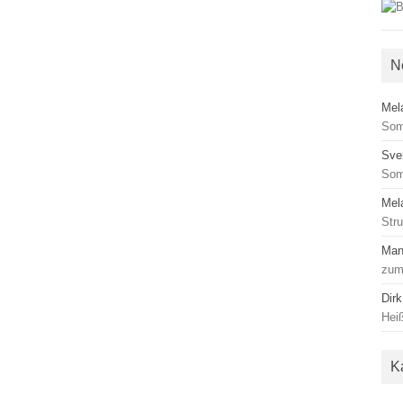
N
Mel
Som
Sve
Som
Mel
Str
Man
zum
Dirk
Heiß
K