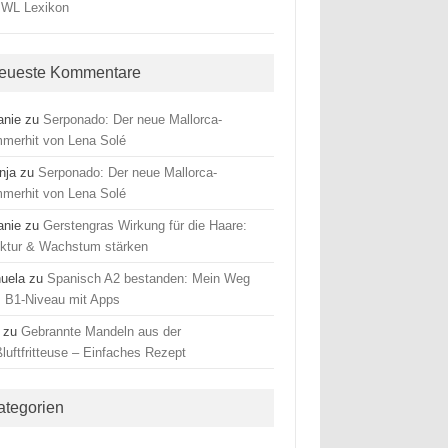
eueste Kommentare
anie
zu
Serponado: Der neue Mallorca-
merhit von Lena Solé
nja
zu
Serponado: Der neue Mallorca-
merhit von Lena Solé
anie
zu
Gerstengras Wirkung für die Haare:
uktur & Wachstum stärken
uela
zu
Spanisch A2 bestanden: Mein Weg
 B1-Niveau mit Apps
zu
Gebrannte Mandeln aus der
luftfritteuse – Einfaches Rezept
ategorien