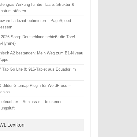
stengras Wirkung für die Haare: Struktur &
hstum stärken
pware Ladezeit optimieren – PageSpeed
bessern
2026 Song: Deutschland schießt die Tore!
n-Hymne)
nisch A2 bestanden: Mein Weg zum B1-Niveau
 Apps
 Tab Go Lite 8: 91$-Tablet aus Ecuador im
t
 Bilder-Sitemap Plugin für WordPress –
tenlos
tbefeuchter – Schluss mit trockener
zungsluft
WL Lexikon