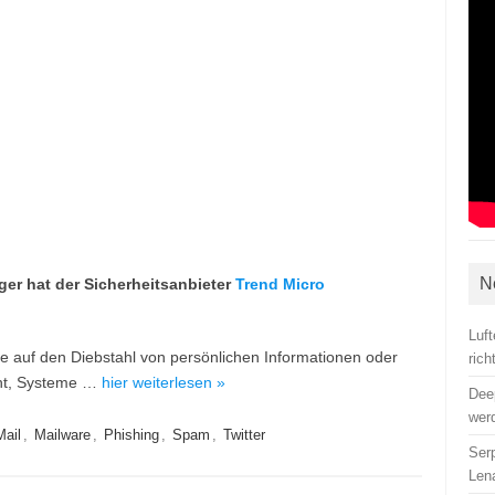
N
er hat der Sicherheitsanbieter
Trend Micro
Luf
ne auf den Diebstahl von persönlichen Informationen oder
ric
cht, Systeme …
hier weiterlesen »
Dee
wer
Mail
,
Mailware
,
Phishing
,
Spam
,
Twitter
Ser
Len