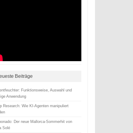
eueste Beiträge
tentfeuchter: Funktionsweise, Auswahl und
htige Anwendung
p Research: Wie KI-Agenten manipuliert
den
ponado: Der neue Mallorca-Sommerhit von
a Solé