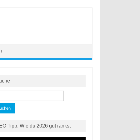
KT
uche
hen
h:
EO Tipp: Wie du 2026 gut rankst