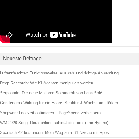
Neueste Beiträge
Luftentfeuchter: Funktionsweise, Auswahl und richtige Anwendung
Deep Research: Wie KI-Agenten manipuliert werden
Serponado: Der neue Mallorca-Sommerhit von Lena Solé
Gerstengras Wirkung für die Haare: Struktur & Wachstum stärken
Shopware Ladezeit optimieren – PageSpeed verbessern
WM 2026 Song: Deutschland schießt die Tore! (Fan-Hymne)
Spanisch A2 bestanden: Mein Weg zum B1-Niveau mit Apps