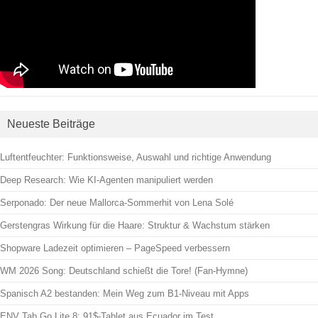
Neueste Beiträge
Luftentfeuchter: Funktionsweise, Auswahl und richtige Anwendung
Deep Research: Wie KI-Agenten manipuliert werden
Serponado: Der neue Mallorca-Sommerhit von Lena Solé
Gerstengras Wirkung für die Haare: Struktur & Wachstum stärken
Shopware Ladezeit optimieren – PageSpeed verbessern
WM 2026 Song: Deutschland schießt die Tore! (Fan-Hymne)
Spanisch A2 bestanden: Mein Weg zum B1-Niveau mit Apps
ENV Tab Go Lite 8: 91$-Tablet aus Ecuador im Test