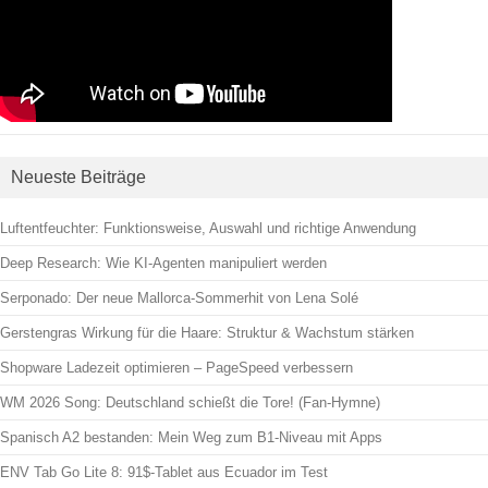
Neueste Beiträge
Luftentfeuchter: Funktionsweise, Auswahl und richtige Anwendung
Deep Research: Wie KI-Agenten manipuliert werden
Serponado: Der neue Mallorca-Sommerhit von Lena Solé
Gerstengras Wirkung für die Haare: Struktur & Wachstum stärken
Shopware Ladezeit optimieren – PageSpeed verbessern
WM 2026 Song: Deutschland schießt die Tore! (Fan-Hymne)
Spanisch A2 bestanden: Mein Weg zum B1-Niveau mit Apps
ENV Tab Go Lite 8: 91$-Tablet aus Ecuador im Test