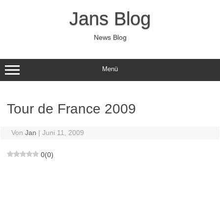
Zum
Inhalt
Jans Blog
springen
News Blog
Menü
Tour de France 2009
Von
Jan
|
Juni 11, 2009
0
(
0
)