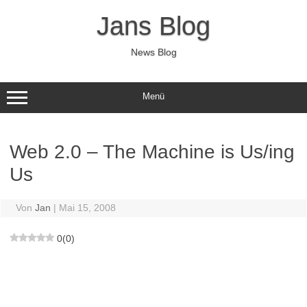
Zum
Inhalt
Jans Blog
springen
News Blog
Menü
Web 2.0 – The Machine is Us/ing
Us
Von
Jan
|
Mai 15, 2008
0
(
0
)