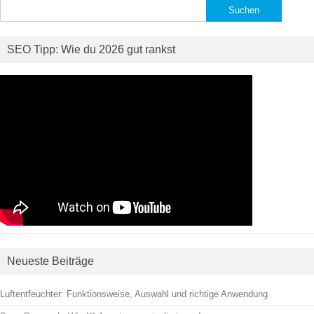
Suchen
nach:
SEO Tipp: Wie du 2026 gut rankst
Neueste Beiträge
Luftentfeuchter: Funktionsweise, Auswahl und richtige Anwendung