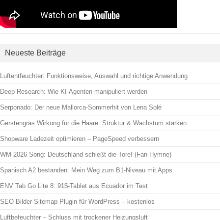
Neueste Beiträge
Luftentfeuchter: Funktionsweise, Auswahl und richtige Anwendung
Deep Research: Wie KI-Agenten manipuliert werden
Serponado: Der neue Mallorca-Sommerhit von Lena Solé
Gerstengras Wirkung für die Haare: Struktur & Wachstum stärken
Shopware Ladezeit optimieren – PageSpeed verbessern
WM 2026 Song: Deutschland schießt die Tore! (Fan-Hymne)
Spanisch A2 bestanden: Mein Weg zum B1-Niveau mit Apps
ENV Tab Go Lite 8: 91$-Tablet aus Ecuador im Test
SEO Bilder-Sitemap Plugin für WordPress – kostenlos
Luftbefeuchter – Schluss mit trockener Heizungsluft