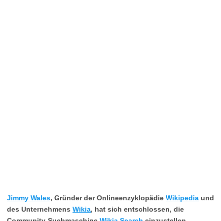
Jimmy Wales
, Gründer der Onlineenzyklopädie
Wikipedia
und
des Unternehmens
Wikia
, hat sich entschlossen, die
Community-Suchmaschine
Wikia Search
einzustellen.