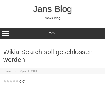
Zum
Inhalt
Jans Blog
springen
News Blog
Menü
Wikia Search soll geschlossen
werden
Von
Jan
|
April 1, 2009
0
(
0
)