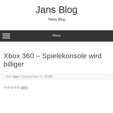
Zum
Inhalt
Jans Blog
springen
News Blog
Menü
Xbox 360 – Spielekonsole wird
billiger
Von
Jan
|
September 5, 2008
0
(
0
)