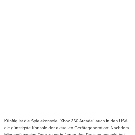
Künftig ist die Spielekonsole „Xbox 360 Arcade“ auch in den USA
die günstigste Konsole der aktuellen Gerätegeneration: Nachdem
Microsoft wenige Tage zuvor in Japan den Preis so gesenkt hat,