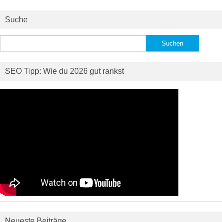
Suche
Suchen
nach:
SEO Tipp: Wie du 2026 gut rankst
Neueste Beiträge