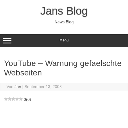
Zum
Inhalt
Jans Blog
springen
News Blog
Menü
YouTube – Warnung gefaelschte
Webseiten
Von
Jan
|
September 13, 2008
0
(
0
)