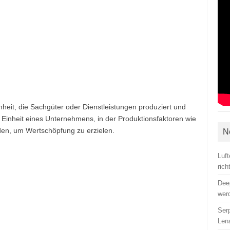
inheit, die Sachgüter oder Dienstleistungen produziert und
he Einheit eines Unternehmens, in der Produktionsfaktoren wie
rden, um Wertschöpfung zu erzielen.
N
Luf
ric
Dee
wer
Ser
Len