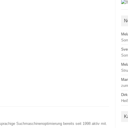
N
Mel
Som
Sve
Som
Mel
Str
Man
zum
Dirk
Heiß
K
sprachige Suchmaschinenoptimierung bereits seit 1998 aktiv mit.