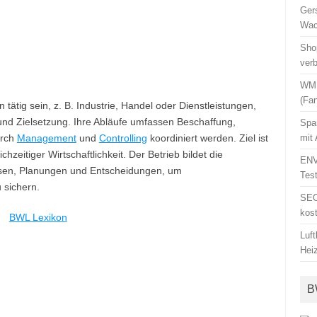
Ger
Wac
Sho
ver
WM 
(Fa
ätig sein, z. B. Industrie, Handel oder Dienstleistungen,
und Zielsetzung. Ihre Abläufe umfassen Beschaffung,
Spa
urch
Management
und
Controlling
koordiniert werden. Ziel ist
mit
hzeitiger Wirtschaftlichkeit. Der Betrieb bildet die
ENV
lysen, Planungen und Entscheidungen, um
Tes
 sichern.
SEO
kos
BWL Lexikon
Luf
Hei
B