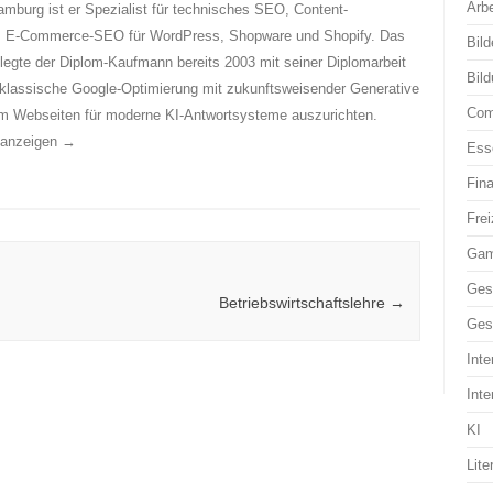
Arbe
mburg ist er Spezialist für technisches SEO, Content-
es E-Commerce-SEO für WordPress, Shopware und Shopify. Das
Bild
egte der Diplom-Kaufmann bereits 2003 mit seiner Diplomarbeit
Bil
 klassische Google-Optimierung mit zukunftsweisender Generative
Com
m Webseiten für moderne KI-Antwortsysteme auszurichten.
n anzeigen
→
Ess
Fin
Frei
Ga
Ges
Betriebswirtschaftslehre
→
Ges
Inte
Inte
KI
Lite