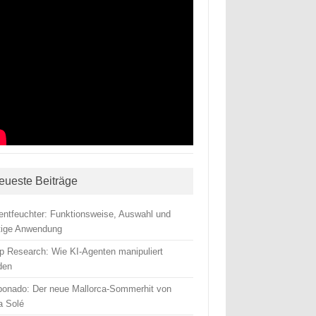
eueste Beiträge
tentfeuchter: Funktionsweise, Auswahl und
htige Anwendung
p Research: Wie KI-Agenten manipuliert
den
ponado: Der neue Mallorca-Sommerhit von
a Solé