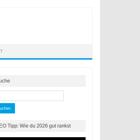
KT
uche
hen
h:
EO Tipp: Wie du 2026 gut rankst