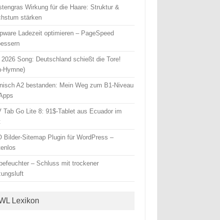
stengras Wirkung für die Haare: Struktur &
hstum stärken
pware Ladezeit optimieren – PageSpeed
bessern
2026 Song: Deutschland schießt die Tore!
n-Hymne)
nisch A2 bestanden: Mein Weg zum B1-Niveau
 Apps
 Tab Go Lite 8: 91$-Tablet aus Ecuador im
t
 Bilder-Sitemap Plugin für WordPress –
tenlos
tbefeuchter – Schluss mit trockener
zungsluft
WL Lexikon