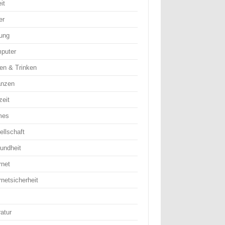
it
er
dung
puter
en & Trinken
anzen
zeit
mes
ellschaft
undheit
rnet
rnetsicherheit
ratur