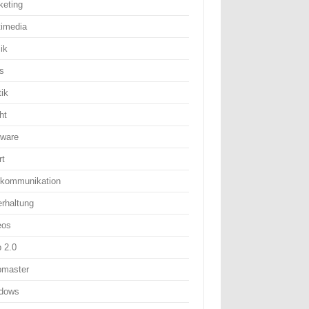
keting
timedia
ik
s
tik
ht
tware
rt
ekommunikation
erhaltung
eos
 2.0
master
dows