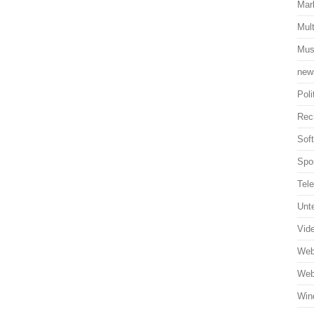
Mar
Mul
Mus
new
Poli
Rec
Sof
Spo
Tel
Unt
Vid
Web
Web
Win