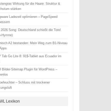
stengras Wirkung für die Haare: Struktur &
hstum stärken
pware Ladezeit optimieren – PageSpeed
bessern
2026 Song: Deutschland schießt die Tore!
n-Hymne)
nisch A2 bestanden: Mein Weg zum B1-Niveau
 Apps
 Tab Go Lite 8: 91$-Tablet aus Ecuador im
t
 Bilder-Sitemap Plugin für WordPress –
tenlos
tbefeuchter – Schluss mit trockener
zungsluft
WL Lexikon