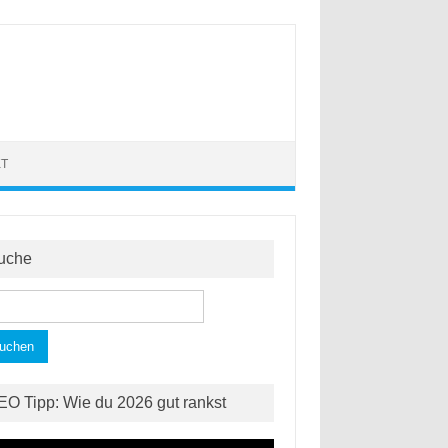
KT
uche
hen
h:
EO Tipp: Wie du 2026 gut rankst