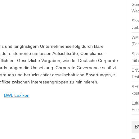
Ger
Wac
Sho
ver
WM 
(Fa
ienz und langfristigem Unternehmenserfolg durch klare
ndeln. Elemente umfassen Aufsichtsräte, Compliance-
Spa
flichten. Gesetzliche Vorgaben, wie der Deutsche Corporate
mit
dards prägen die Umsetzung. Corporate Governance schützt
ENV
rauen und berücksichtigt gesellschaftliche Erwartungen, z.
Tes
onflikte zwischen Interessengruppen zu minimieren.
SEO
kos
BWL Lexikon
Luf
Hei
B