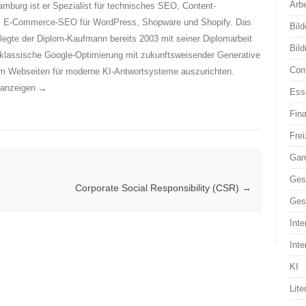
Arbe
mburg ist er Spezialist für technisches SEO, Content-
es E-Commerce-SEO für WordPress, Shopware und Shopify. Das
Bild
egte der Diplom-Kaufmann bereits 2003 mit seiner Diplomarbeit
Bil
 klassische Google-Optimierung mit zukunftsweisender Generative
Com
m Webseiten für moderne KI-Antwortsysteme auszurichten.
n anzeigen
→
Ess
Fin
Frei
Ga
Ges
Corporate Social Responsibility (CSR)
→
Ges
Inte
Inte
KI
Lite