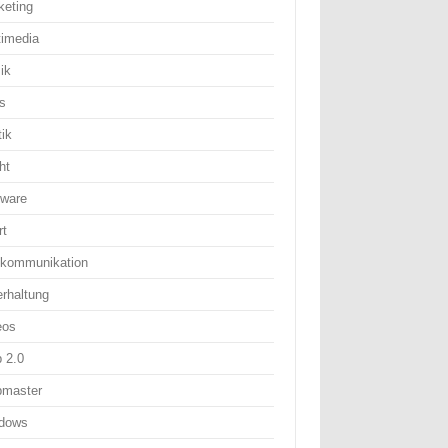
keting
timedia
ik
s
tik
ht
tware
rt
ekommunikation
erhaltung
eos
 2.0
master
dows