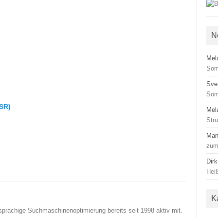
N
Mel
Som
Sve
Som
CSR)
Mel
Str
Man
zum
Dirk
Heiß
K
sprachige Suchmaschinenoptimierung bereits seit 1998 aktiv mit.