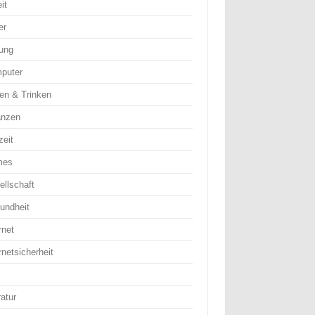
it
er
dung
puter
en & Trinken
anzen
zeit
mes
ellschaft
undheit
rnet
rnetsicherheit
ratur