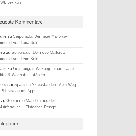
eueste Kommentare
anie
zu
Serponado: Der neue Mallorca-
merhit von Lena Solé
nja
zu
Serponado: Der neue Mallorca-
merhit von Lena Solé
anie
zu
Gerstengras Wirkung für die Haare:
uktur & Wachstum stärken
uela
zu
Spanisch A2 bestanden: Mein Weg
 B1-Niveau mit Apps
zu
Gebrannte Mandeln aus der
luftfritteuse – Einfaches Rezept
ategorien