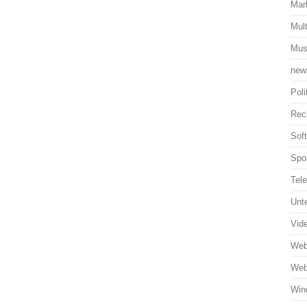
Mar
Mul
Mus
new
Poli
Rec
Sof
Spo
Tel
Unt
Vid
Web
Web
Win