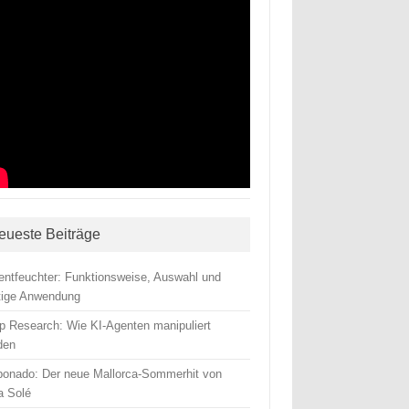
eueste Beiträge
tentfeuchter: Funktionsweise, Auswahl und
htige Anwendung
p Research: Wie KI-Agenten manipuliert
den
ponado: Der neue Mallorca-Sommerhit von
a Solé