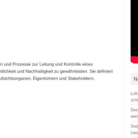
n und Prozesse zur Leitung und Kontrolle eines
chkeit und Nachhaltigkeit zu gewährleisten. Sie definiert
Aufsichtsorganen, Eigentümern und Stakeholdern.
N
Luf
ric
Dee
wer
Ser
Len