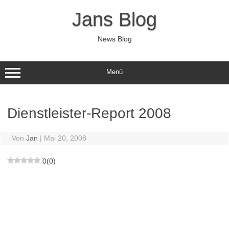
Zum
Inhalt
Jans Blog
springen
News Blog
Menü
Dienstleister-Report 2008
Von
Jan
|
Mai 20, 2008
0
(
0
)