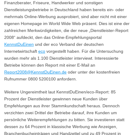
Finanzberater, Friseure, Handwerker und sonstigen
Dienstleistungsbetriebe in Deutschland haben bereits ein- oder
mehrmals Online-Werbung ausprobiert, sind aber nicht mit einer
eigenen Homepage im World Wide Web präsent. Dies ist eine der
zahlreichen Merkwürdigkeiten, die der neue „Dienstleister-Report
2008“ aufdeckt, den das Online-Empfehlungsportal
KennstDuEinen
und der eco Verband der deutschen
Internetwirtschaft
eco
vorgestellt haben. Für die Untersuchung
wurden mehr als 1.100 Dienstleister interviewt. Interessierte
Betriebe können den Report mit einer E-Mail an
Report2008@KennstDuEinen.de
oder unter der kostenfreien
Rufnummer 0800 5200100 anfordern.
Weitere Ungereimtheit laut KennstDuEinen/eco-Report: 85
Prozent der Dienstleister gewinnen neue Kunden über
Empfehlungen aus ihrer Stammkundschaft heraus. Dennoch
verzichten zwei Drittel der Betriebe darauf, ihre Kunden um
persönliche Weiterempfehlungen zu bitten. Sie investieren statt
dessen zu 64 Prozent in klassische Werbung wie Anzeigen,
Branchenbucheinträgen und Handzettel und zu 49 Prozent in