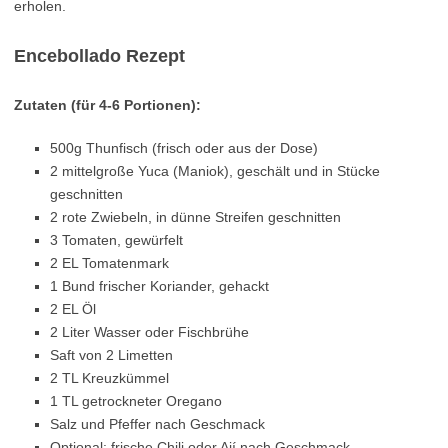
erholen.
Encebollado Rezept
Zutaten (für 4-6 Portionen):
500g Thunfisch (frisch oder aus der Dose)
2 mittelgroße Yuca (Maniok), geschält und in Stücke
geschnitten
2 rote Zwiebeln, in dünne Streifen geschnitten
3 Tomaten, gewürfelt
2 EL Tomatenmark
1 Bund frischer Koriander, gehackt
2 EL Öl
2 Liter Wasser oder Fischbrühe
Saft von 2 Limetten
2 TL Kreuzkümmel
1 TL getrockneter Oregano
Salz und Pfeffer nach Geschmack
Optional: frische Chili oder Ají nach Geschmack