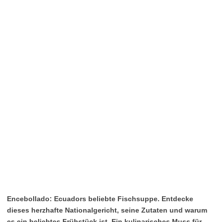
Encebollado: Ecuadors beliebte Fischsuppe. Entdecke
dieses herzhafte Nationalgericht, seine Zutaten und warum
es ein beliebtes Frühstück ist. Ein kulinarisches Muss für