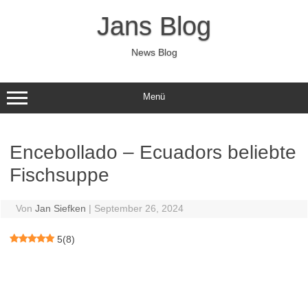
Zum
Inhalt
Jans Blog
springen
News Blog
Menü
Encebollado – Ecuadors beliebte
Fischsuppe
Von
Jan Siefken
|
September 26, 2024
5
(
8
)