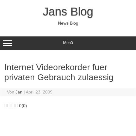
Zum
Inhalt
Jans Blog
springen
News Blog
Menü
Internet Videorekorder fuer
privaten Gebrauch zulaessig
Von
Jan
|
April 23, 2009
0
(
0
)