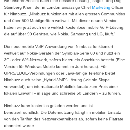
wir unserer Ansicht nach eine bessere Lösung“, sagte Tariq Dag
Steinberg Khan, der in London ansässige Chief
Marketing
Officer
für Nimbuzz. „Nimbuzz funktioniert mit allen grossen Communities
und über 500 Mobilgeräten weltweit. Mit dieser neuen Version
haben wir jetzt auch eine wirklich kostenlose mobile VoIP-Lösung,
die auf über 90 Geräten, wie Nokia, Samsung und LG, läuft.“
Die neue mobile VoIP-Anwendung von Nimbuzz funktioniert
weltweit auf Nokia-Geräten der Symbian-Serie 60 und nutzt ein
3G- oder Wifi-Netzwerk, sofern hierzu ein Anschluss besteht (Eine
Version für Windows Mobile kommt im Juni heraus). Für
GPRS/EDGE-Verbindungen oder Java-fähige Telefone bietet
Nimbuzz auch seine „Hybrid-VoIP“-Lösung (wie sie Skype
verwendet), um internationale Mobiltelefonate zum Preis einer
lokalen Einwahl – in sage und schreibe 50 Ländern – zu führen.
Nimbuzz kann kostenlos geladen werden und ist
benutzerfreundlich. Die Datennutzung hängt im mobilen Einsatz
von den Tarifen des Netzwerkbetreibers ab, sofern keine Flatrate
abonniert wurde.