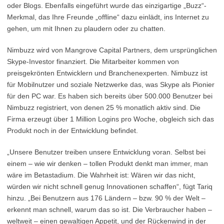
oder Blogs. Ebenfalls eingeführt wurde das einzigartige „Buzz“-
Merkmal, das Ihre Freunde „offline“ dazu einlädt, ins Internet zu
gehen, um mit Ihnen zu plaudern oder zu chatten.
Nimbuzz wird von Mangrove Capital Partners, dem ursprünglichen
Skype-Investor finanziert. Die Mitarbeiter kommen von
preisgekrönten Entwicklern und Branchenexperten. Nimbuzz ist
für Mobilnutzer und soziale Netzwerke das, was Skype als Pionier
für den PC war. Es haben sich bereits über 500.000 Benutzer bei
Nimbuzz registriert, von denen 25 % monatlich aktiv sind. Die
Firma erzeugt über 1 Million Logins pro Woche, obgleich sich das
Produkt noch in der Entwicklung befindet.
„Unsere Benutzer treiben unsere Entwicklung voran. Selbst bei
einem – wie wir denken – tollen Produkt denkt man immer, man
wäre im Betastadium. Die Wahrheit ist: Wären wir das nicht,
würden wir nicht schnell genug Innovationen schaffen“, fügt Tariq
hinzu. „Bei Benutzern aus 176 Ländern – bzw. 90 % der Welt –
erkennt man schnell, warum das so ist. Die Verbraucher haben –
weltweit – einen gewaltigen Appetit, und der Rückenwind in der