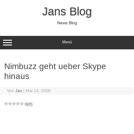
Zum
Inhalt
Jans Blog
springen
News Blog
Menü
Nimbuzz geht ueber Skype
hinaus
Von
Jan
|
Mai 14, 2008
0
(
0
)