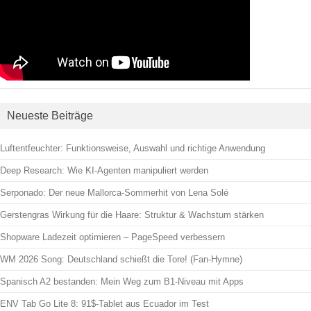
Neueste Beiträge
Luftentfeuchter: Funktionsweise, Auswahl und richtige Anwendung
Deep Research: Wie KI-Agenten manipuliert werden
Serponado: Der neue Mallorca-Sommerhit von Lena Solé
Gerstengras Wirkung für die Haare: Struktur & Wachstum stärken
Shopware Ladezeit optimieren – PageSpeed verbessern
WM 2026 Song: Deutschland schießt die Tore! (Fan-Hymne)
Spanisch A2 bestanden: Mein Weg zum B1-Niveau mit Apps
ENV Tab Go Lite 8: 91$-Tablet aus Ecuador im Test