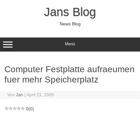
Zum
Inhalt
Jans Blog
springen
News Blog
Menü
Computer Festplatte aufraeumen
fuer mehr Speicherplatz
Von
Jan
|
April 21, 2009
0
(
0
)